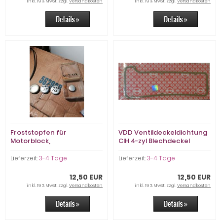
inkl. 19 % MwSt. zzgl.
Versandkosten
inkl. 19 % MwSt. zzgl.
Versandkosten
Froststopfen für
VDD Ventildeckeldichtung
Motorblock,
CIH 4-zyl Blechdeckel
Verschlußdeckel
Wasserkanal CIH
Lieferzeit:
3-4 Tage
Lieferzeit:
3-4 Tage
12,50 EUR
12,50 EUR
inkl. 19 % MwSt. zzgl.
Versandkosten
inkl. 19 % MwSt. zzgl.
Versandkosten