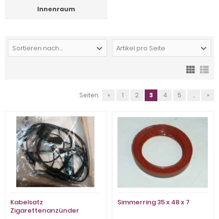
Innenraum
Sortieren nach ...
Artikel pro Seite
Seiten:
«
1
2
3
4
5
...
»
Kabelsatz
Simmerring 35 x 48 x 7
Zigarettenanzünder