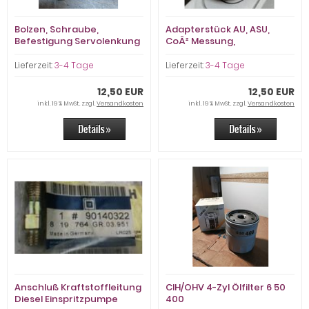
Bolzen, Schraube,
Adapterstück AU, ASU,
Befestigung Servolenkung
CoÂ² Messung,
Lambdawert
Lieferzeit:
3-4 Tage
Lieferzeit:
3-4 Tage
12,50 EUR
12,50 EUR
inkl. 19 % MwSt. zzgl.
Versandkosten
inkl. 19 % MwSt. zzgl.
Versandkosten
Anschluß Kraftstoffleitung
CIH/OHV 4-Zyl Ölfilter 6 50
Diesel Einspritzpumpe
400