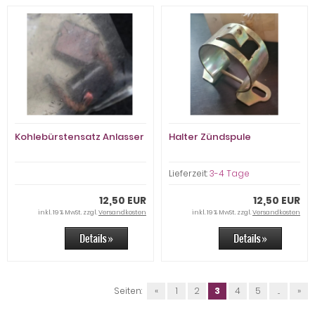
Kohlebürstensatz Anlasser
Halter Zündspule
Lieferzeit:
3-4 Tage
12,50 EUR
12,50 EUR
inkl. 19 % MwSt. zzgl.
Versandkosten
inkl. 19 % MwSt. zzgl.
Versandkosten
Seiten:
«
1
2
3
4
5
...
»